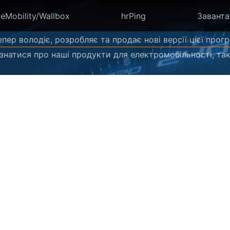
eMobility/Wallbox
hrPing
Завант
епер володіє, розробляє та продає нові версії цієї прог
ізнатися про наші продукти для електромобільності, так