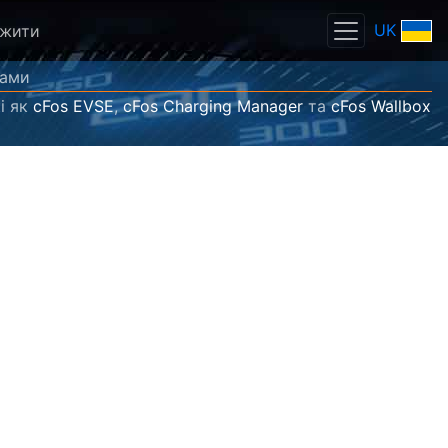
UK
ажити
рами
і як
cFos EVSE
,
cFos Charging Manager
та
cFos Wallbox