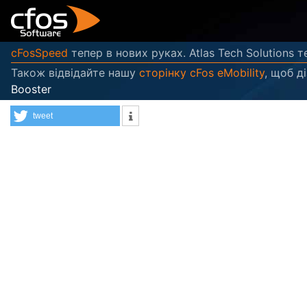
cFosSpeed
тепер в нових руках. Atlas Tech Solutions т
Також відвідайте нашу
сторінку cFos eMobility
, щоб д
Booster
tweet