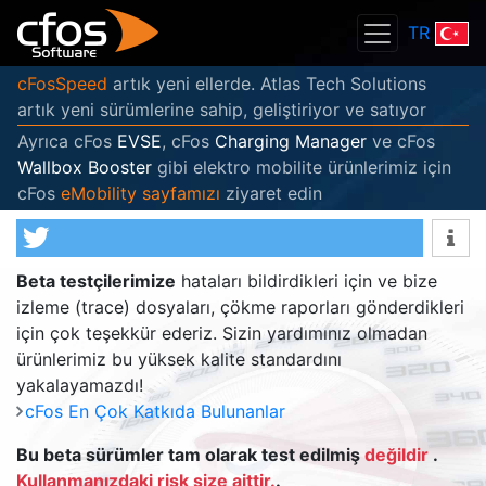
TR
cFosSpeed
artık yeni ellerde. Atlas Tech Solutions
artık yeni sürümlerine sahip, geliştiriyor ve satıyor
Ayrıca cFos
EVSE
, cFos
Charging Manager
ve cFos
Wallbox Booster
gibi elektro mobilite ürünlerimiz için
cFos
eMobility sayfamızı
ziyaret edin
Beta testçilerimize
hataları bildirdikleri için ve bize
izleme (trace) dosyaları, çökme raporları gönderdikleri
için çok teşekkür ederiz. Sizin yardımınız olmadan
ürünlerimiz bu yüksek kalite standardını
yakalayamazdı!
cFos En Çok Katkıda Bulunanlar
Bu beta sürümler tam olarak test edilmiş
değildir
.
Kullanmanızdaki risk size aittir.
.