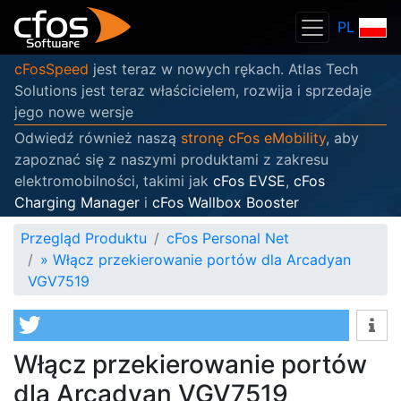
PL
cFosSpeed
jest teraz w nowych rękach. Atlas Tech
Solutions jest teraz właścicielem, rozwija i sprzedaje
jego nowe wersje
Odwiedź również naszą
stronę cFos eMobility
, aby
zapoznać się z naszymi produktami z zakresu
elektromobilności, takimi jak
cFos EVSE
,
cFos
Charging Manager
i
cFos Wallbox Booster
Przegląd Produktu
cFos Personal Net
»
Włącz przekierowanie portów dla Arcadyan
VGV7519
Włącz przekierowanie portów
dla Arcadyan VGV7519