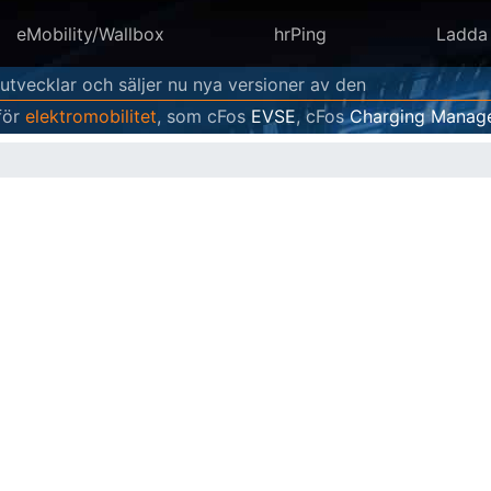
eMobility/Wallbox
hrPing
Ladda
 utvecklar och säljer nu nya versioner av den
för
elektromobilitet
, som cFos
EVSE
, cFos
Charging Manag