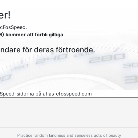
er!
u cFosSpeed.
M) kommer att förbli giltiga
.
ändare för deras förtroende.
osSpeed-sidorna på atlas-cfosspeed.com
Practice random kindness and senseless acts of beauty