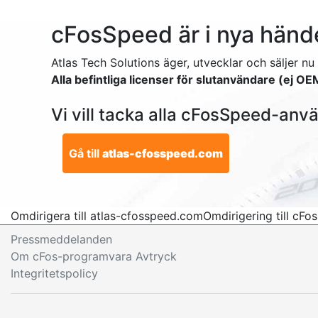
cFosSpeed är i nya händ
Atlas Tech Solutions äger, utvecklar och säljer n
Alla befintliga licenser för slutanvändare (ej OE
Vi vill tacka alla cFosSpeed-anv
Gå till
atlas-cfosspeed.com
Omdirigera till atlas-cfosspeed.com
Omdirigering till cF
Pressmeddelanden
Om cFos-programvara Avtryck
Integritetspolicy