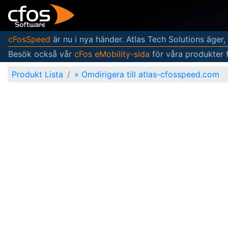
cFosSpeed
är nu i nya händer. Atlas Tech Solutions äger,
Besök också vår
cFos eMobility-sida
för våra produkter 
Produkt Lista
»
Omdirigera till atlas-cfosspeed.com