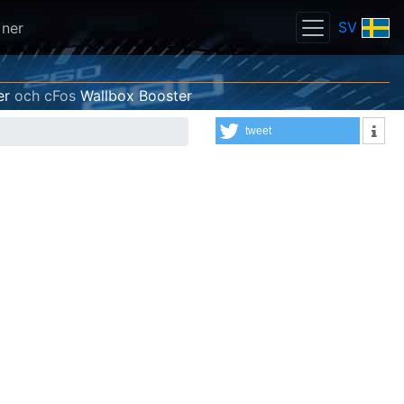
SV
 ner
er
och cFos
Wallbox Booster
tweet